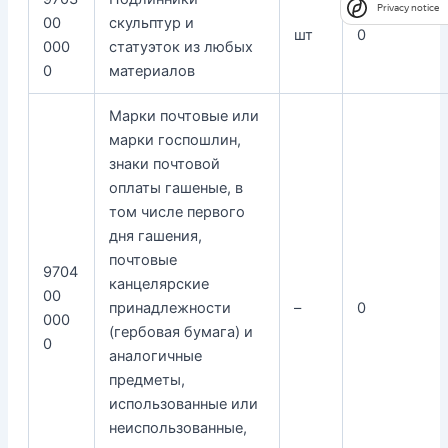
Privacy notice
00
скульптур и
шт
0
000
статуэток из любых
0
материалов
Марки почтовые или
марки госпошлин,
знаки почтовой
оплаты гашеные, в
том числе первого
дня гашения,
почтовые
9704
канцелярские
00
принадлежности
–
0
000
(гербовая бумага) и
0
аналогичные
предметы,
использованные или
неиспользованные,