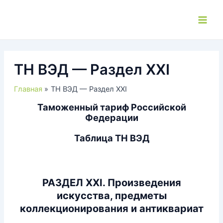
Перейти
к
Main
содержимому
Men
ТН ВЭД — Раздел XXI
Главная
ТН ВЭД — Раздел XXI
Таможенный тариф Российской
Федерации
Таблица ТН ВЭД
РАЗДЕЛ XXI. Произведения
искусства, предметы
коллекционирования и антиквариат