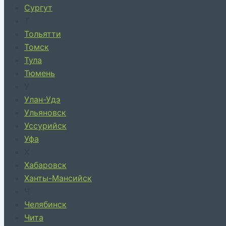
Сургут
Т
Тольятти
Томск
Тула
Тюмень
У
Улан-Удэ
Ульяновск
Уссурийск
Уфа
Х
Хабаровск
Ханты-Мансийск
Ч
Челябинск
Чита