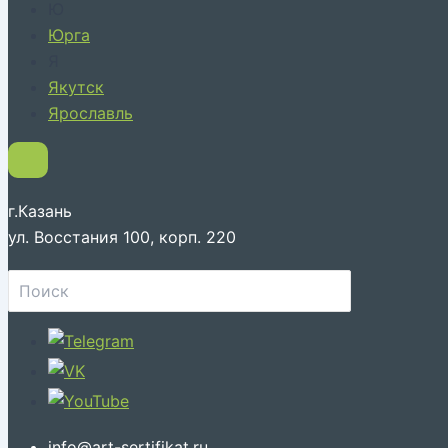
Ю
Юрга
Я
Якутск
Ярославль
г.Казань
ул. Восстания 100, корп. 220
Поиск:
info@art-sertifikat.ru