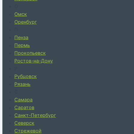
О
Омск
Оренбург
П
Пенза
Пермь
Прокопьевск
Ростов-на-Дону
Р
Рубцовск
Рязань
С
Самара
Саратов
Санкт-Петербург
Северск
Стрежевой