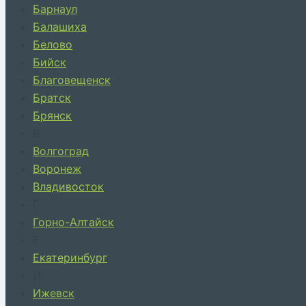
Барнаул
Балашиха
Белово
Бийск
Благовещенск
Братск
Брянск
В
Волгоград
Воронеж
Владивосток
Г
Горно-Алтайск
Е
Екатеринбург
И
Ижевск