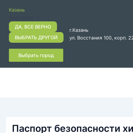
Перейти
Казань
к
Ваш город
?
содержимому
г.Казань
ул. Восстания 100, корп. 2
Выбрать город
Паспорт безопасности х