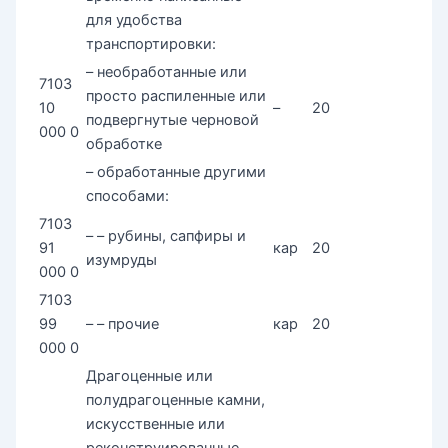
для удобства
транспортировки:
– необработанные или
7103
просто распиленные или
10
–
20
подвергнутые черновой
000 0
обработке
– обработанные другими
способами:
7103
– – рубины, сапфиры и
91
кар
20
изумруды
000 0
7103
99
– – прочие
кар
20
000 0
Драгоценные или
полудрагоценные камни,
искусственные или
реконструированные,