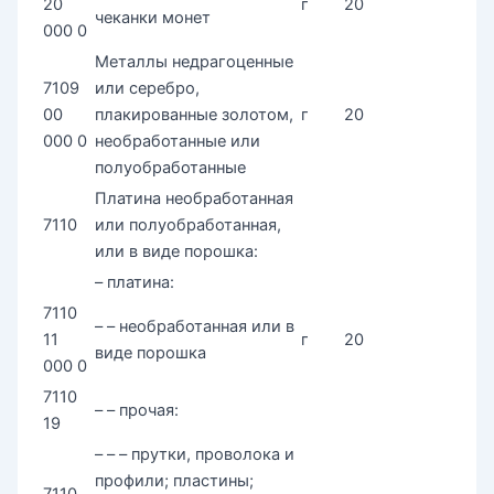
20
г
20
чеканки монет
000 0
Металлы недрагоценные
7109
или серебро,
00
плакированные золотом,
г
20
000 0
необработанные или
полуобработанные
Платина необработанная
7110
или полуобработанная,
или в виде порошка:
– платина:
7110
– – необработанная или в
11
г
20
виде порошка
000 0
7110
– – прочая:
19
– – – прутки, проволока и
профили; пластины;
7110