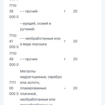
7110
39
– – прочий
г
20
000 0
– иридий, осмий и
рутений:
7110
– – необработанные или
41
г
20
в виде порошка
000 0
7110
49
– – прочие
г
20
000 0
Металлы
недрагоценные, серебро
7111
или золото,
00
плакированные
–
20
000 0
платиной,
необработанные или
полуобработанные