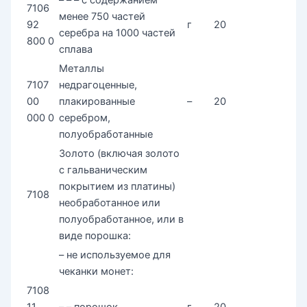
7106
менее 750 частей
92
г
20
серебра на 1000 частей
800 0
сплава
Металлы
7107
недрагоценные,
00
плакированные
–
20
000 0
серебром,
полуобработанные
Золото (включая золото
с гальваническим
покрытием из платины)
7108
необработанное или
полуобработанное, или в
виде порошка:
– не используемое для
чеканки монет:
7108
11
– – порошок
г
20