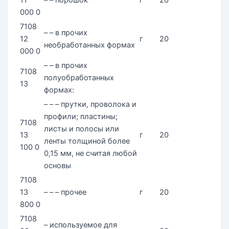
000 0
7108
– – в прочих
12
г
20
необработанных формах
000 0
– – в прочих
7108
полуобработанных
13
формах:
– – – прутки, проволока и
профили; пластины;
7108
листы и полосы или
13
г
20
ленты толщиной более
100 0
0,15 мм, не считая любой
основы
7108
13
– – – прочее
г
20
800 0
7108
– используемое для