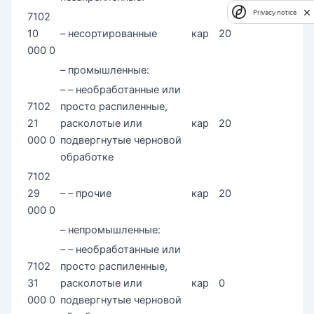
Privacy notice
7102
10
– несортированные
кар
20
000 0
– промышленные:
– – необработанные или
7102
просто распиленные,
21
расколотые или
кар
20
000 0
подвергнутые черновой
обработке
7102
29
– – прочие
кар
20
000 0
– непромышленные:
– – необработанные или
7102
просто распиленные,
31
расколотые или
кар
0
000 0
подвергнутые черновой