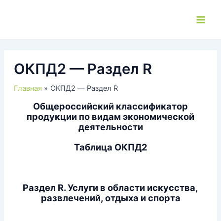
Перейти
к
Main
содержимому
Men
ОКПД2 — Раздел R
Главная
ОКПД2 — Раздел R
Общероссийский классификатор
продукции по видам экономической
деятельности
Таблица ОКПД2
Раздел R. Услуги в области искусства,
развлечений, отдыха и спорта