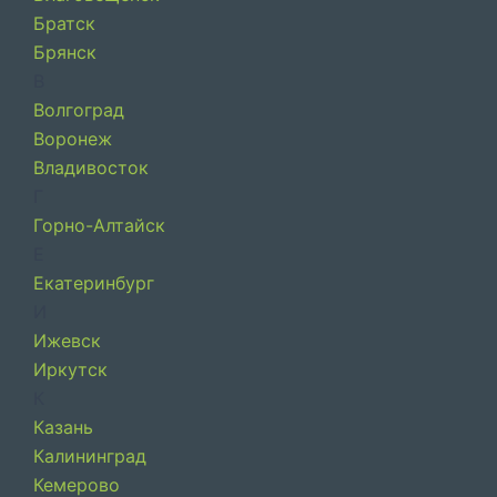
Братск
Брянск
В
Волгоград
Воронеж
Владивосток
Г
Горно-Алтайск
Е
Екатеринбург
И
Ижевск
Иркутск
К
Казань
Калининград
Кемерово