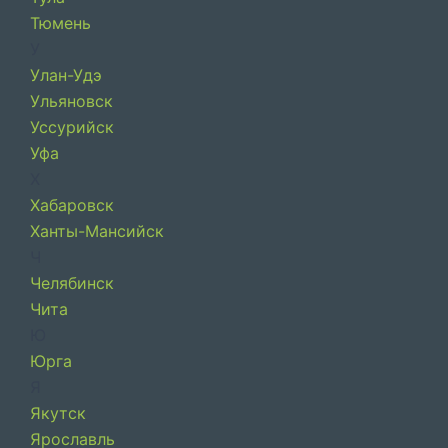
Тюмень
У
Улан-Удэ
Ульяновск
Уссурийск
Уфа
Х
Хабаровск
Ханты-Мансийск
Ч
Челябинск
Чита
Ю
Юрга
Я
Якутск
Ярославль