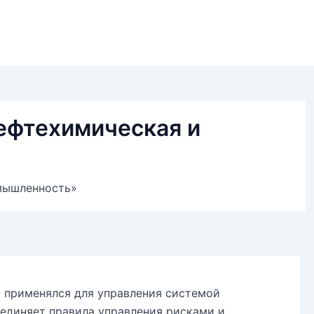
нефтехимическая и
омышленность»
о применялся для управления системой
ъединяет правила управления рисками и