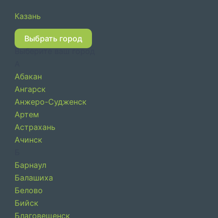
Перейти
Казань
к
содержимому
Выбрать город
Выберите ваш город
А
Абакан
Ангарск
Анжеро-Судженск
Артем
Астрахань
Ачинск
Б
Барнаул
Балашиха
Белово
Бийск
Благовещенск